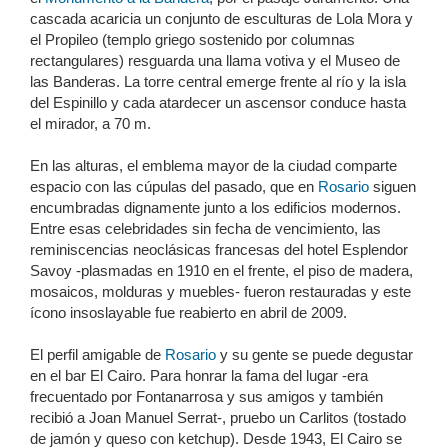
cascada acaricia un conjunto de esculturas de Lola Mora y
el Propileo (templo griego sostenido por columnas
rectangulares) resguarda una llama votiva y el Museo de
las Banderas. La torre central emerge frente al río y la isla
del Espinillo y cada atardecer un ascensor conduce hasta
el mirador, a 70 m.
En las alturas, el emblema mayor de la ciudad comparte
espacio con las cúpulas del pasado, que en
Rosario
siguen
encumbradas dignamente junto a los edificios modernos.
Entre esas celebridades sin fecha de vencimiento, las
reminiscencias neoclásicas francesas del hotel Esplendor
Savoy -plasmadas en 1910 en el frente, el piso de madera,
mosaicos, molduras y muebles- fueron restauradas y este
ícono insoslayable fue reabierto en abril de 2009.
El perfil amigable de
Rosario
y su gente se puede degustar
en el bar El Cairo. Para honrar la fama del lugar -era
frecuentado por Fontanarrosa y sus amigos y también
recibió a Joan Manuel Serrat-, pruebo un Carlitos (tostado
de jamón y queso con ketchup). Desde 1943, El Cairo se