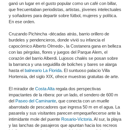
ganó un lugar en el gusto popular como un café con billar,
que frecuentaban periodistas, artistas, jóvenes intelectuales
y soñadores para departir sobre fútbol, mujeres y política.
En ese orden.
Cruzando Pichincha -décadas atrás, barrio orillero de
burdeles y pendencieros, donde vivió su infancia el
capocómico Alberto Olmedo-, la Costanera gana en belleza
con las pérgolas, flores y juegos del Parque Alem, el
corazón del barrio Alberdi. Lujosos chalés se posan sobre
la barranca y una seguidilla de boliches y bares se alarga
hasta el
balneario La Florida
. El suntuoso palacio Villa
Hortensia, del siglo XIX, ofrece muestras gratuitas de arte.
El mirador de
Costa Alta
regala dos perspectivas
impactantes de la ribera: por un lado, el sendero de 600 m
del
Paseo del Caminante
, que conecta con un muelle
abarrotado de pescadores que ingresa 50 m en el agua. La
pasarela y sus visitantes parecen empequeñecerse ante la
intimidante mole del puente
Rosario
-
Victoria
. Al sur, la playa
y las lanchas de pasajeros que apuntan hacia los recreos