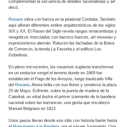
complementan la secuencia de detalles racionalistas y art
decó.
Rosario
vibra con fuerza en la peatonal Córdoba. También
aquí afloran diferentes estilos arquitectónicos de los siglos
XIX y XX. El Paseo del Siglo revela rasgos renacentistas y
neogóticos mezclados con barroco francés, art nouveau y
expresionismo alemán. Relucen las fachadas de la Bolsa
de Comercio, la tienda La Favorita y el edificio Los
Gobelinos.
En pleno microcentro, los rosarinos supieron transformar
en un seductor vergel el terreno donde en 1869 fue
establecido el Pago de los Arroyos, luego bautizado Villa
del
Rosario
. Ahora brilla con sus flores y senderos la plaza
25 de Mayo. Enfrente, sobre la puerta de madera de la
Catedral, un vitral ilustra el primer izamiento de la bandera
nacional sobre las barrancas, una gesta que encabezó
Manuel Belgrano en 1812.
Unos pasos llevan desde ese sitio con historia fuerte hasta
el
Monumento a la Bandera
, por el pasaje Juramento. Una