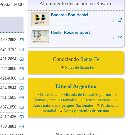
Alojamiento destacado en Rosario
Postal: 2000
Bonarda Bon Hostel
ir
Hostel Rosario Sport
ir
 430 2992
 424 4797
Conociendo
Santa Fe
 421-2694
Notas de Santa Fe
) 4210905
 421-9368
Litoral Argentino
 424 6544
Datos de ..
Historia de Litoral Argentino
 411-1503
Termas y parques termales
Trenes turísticos
Areas naturales y parques Nacionales
Patrimonio
 437-1056
mundial
Notas y artículos de turismo
 421 1426
 439 3881
Notas y articulos