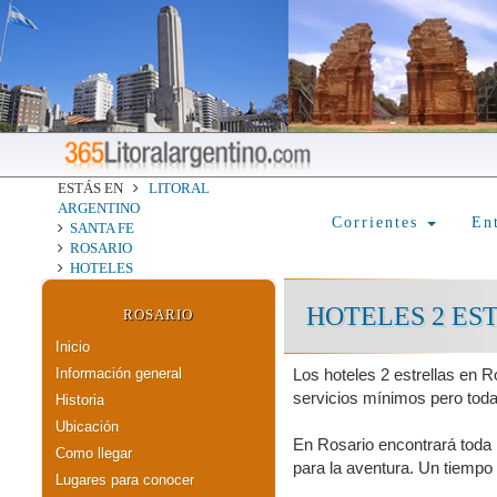
ESTÁS EN
LITORAL
ARGENTINO
Corrientes
En
SANTA FE
ROSARIO
HOTELES
HOTELES 2 ES
ROSARIO
Inicio
Información general
Los hoteles 2 estrellas en 
servicios mínimos pero toda
Historia
Ubicación
En Rosario encontrará toda 
Como llegar
para la aventura. Un tiempo
Lugares para conocer