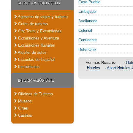
Casa Pueblo
SERVICIOS TURÍSTICOS
Embajador
Agencias de viajes y turismo
Avellaneda
Guías de turismo
Colonial
City Tours y Excursiones
Excursiones y Aventura
Continente
Excursiones fluviales
Hotel Onix
Alquiler de autos
Escuelas de Español
Ver más
Rosario
·
Hote
Inmobiliarias
Hoteles
·
Apart Hoteles 4
INFORMACIÓN ÚTIL
Oficinas de Turismo
Museos
Cines
Casinos