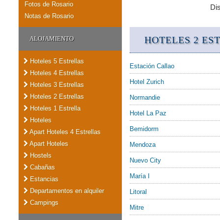
Fotos de Rosario
Di
Notas de Rosario
HOTELES 2 ES
ALOJAMIENTO
Hoteles 5 Estrellas
Estación Callao
Hoteles 4 Estrellas
Hotel Zurich
Hoteles 3 Estrellas
Hoteles 2 Estrellas
Normandie
Hoteles 1 Estrella
Hotel La Paz
Hoteles
Bemidorm
Apart Hoteles 4 Estrellas
Apart Hoteles
Mendoza
Hostels
Nuevo City
Cabañas
María I
Estancias
Departamentos en alquiler
Litoral
Campings
Mitre