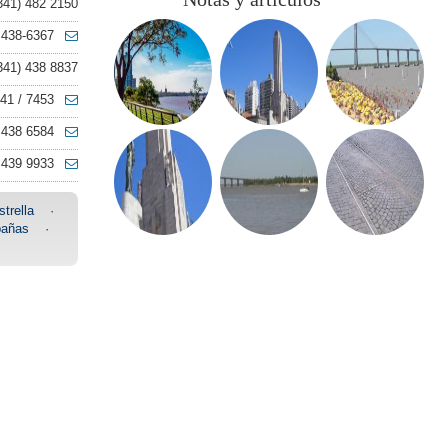
341) 482 2150
 438-6367
341) 438 8837
41 / 7453
 438 6584
 439 9933
trella
·
añas
·