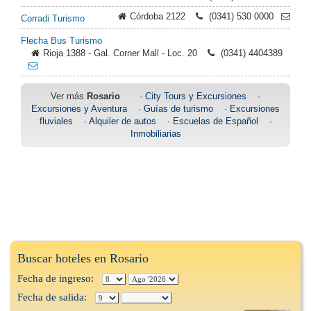
Córdoba 2122
(0341) 530 0000
Corradi Turismo
Flecha Bus Turismo
Rioja 1388 - Gal. Corner Mall - Loc. 20
(0341) 4404389
Ver más
Rosario
·
City Tours y Excursiones
·
Excursiones y Aventura
·
Guías de turismo
·
Excursiones
fluviales
·
Alquiler de autos
·
Escuelas de Español
·
Inmobiliarias
Buscar hoteles en Rosario
Fecha de ingreso:
Fecha de salida: