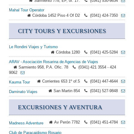
Sarmiento 778, EP, of. 17.
(0341) 530-9834
Mahal Tour Operator
Córdoba 1452 Piso 4 Of D2
(0341) 424-7350
CITY TOURS Y EXCURSIONES
Le Rondini Viajes y Turismo
Córdoba 1280
(0341) 425-5284
ARAV - Asociación Rosarina de Agencias de Viajes
Sarmiento 958, P.A. Ofic. 78
(0341) 421 3554 - 424
9062
Corrientes 653 1º of.5
(0341) 447-4644
Kauma Tour
San Martin 854
(0341) 527-9848
Daminato Viajes
EXCURSIONES Y AVENTURA
Av Perón 7782
(0341) 451-4784
Madness Adventure
Club de Paracaidismo Rosario