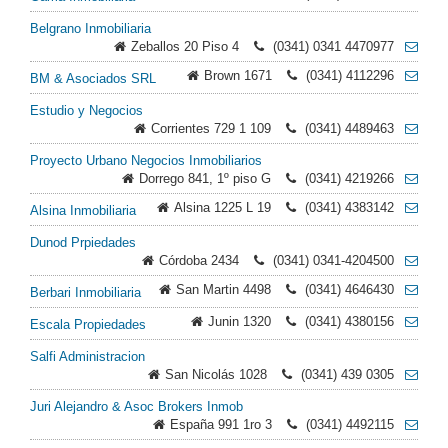
Belgrano Inmobiliaria
Zeballos 20 Piso 4
(0341) 0341 4470977
Brown 1671
(0341) 4112296
BM & Asociados SRL
Estudio y Negocios
Corrientes 729 1 109
(0341) 4489463
Proyecto Urbano Negocios Inmobiliarios
Dorrego 841, 1º piso G
(0341) 4219266
Alsina 1225 L 19
(0341) 4383142
Alsina Inmobiliaria
Dunod Prpiedades
Córdoba 2434
(0341) 0341-4204500
San Martin 4498
(0341) 4646430
Berbari Inmobiliaria
Junin 1320
(0341) 4380156
Escala Propiedades
Salfi Administracion
San Nicolás 1028
(0341) 439 0305
Juri Alejandro & Asoc Brokers Inmob
España 991 1ro 3
(0341) 4492115