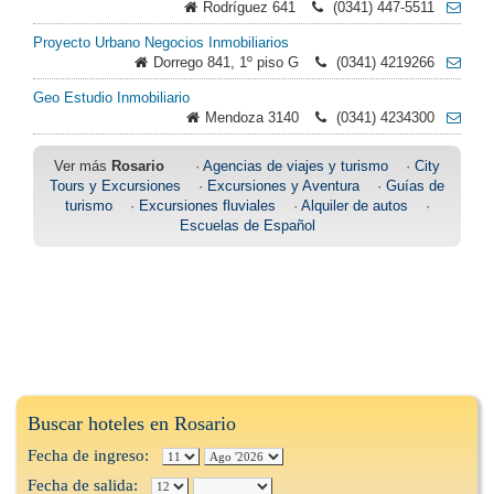
Rodríguez 641
(0341) 447-5511
Proyecto Urbano Negocios Inmobiliarios
Dorrego 841, 1º piso G
(0341) 4219266
Geo Estudio Inmobiliario
Mendoza 3140
(0341) 4234300
Ver más
Rosario
·
Agencias de viajes y turismo
·
City
Tours y Excursiones
·
Excursiones y Aventura
·
Guías de
turismo
·
Excursiones fluviales
·
Alquiler de autos
·
Escuelas de Español
Buscar hoteles en Rosario
Fecha de ingreso:
Fecha de salida: