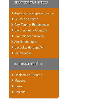
SERVICIOS TURÍSTICOS
Agencias de viajes y turismo
Guías de turismo
City Tours y Excursiones
Excursiones y Aventura
Excursiones fluviales
Alquiler de autos
Escuelas de Español
Inmobiliarias
INFORMACIÓN ÚTIL
Oficinas de Turismo
Museos
Cines
Casinos