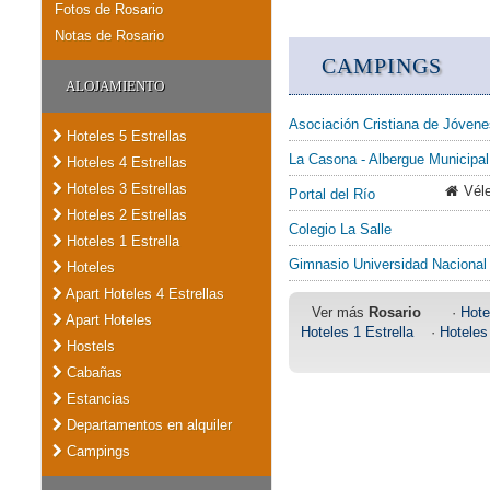
Fotos de Rosario
Notas de Rosario
CAMPINGS
ALOJAMIENTO
Asociación Cristiana de Jóvene
Hoteles 5 Estrellas
La Casona - Albergue Municipal
Hoteles 4 Estrellas
Hoteles 3 Estrellas
Véle
Portal del Río
Hoteles 2 Estrellas
Colegio La Salle
Hoteles 1 Estrella
Gimnasio Universidad Nacional
Hoteles
Apart Hoteles 4 Estrellas
Ver más
Rosario
·
Hote
Apart Hoteles
Hoteles 1 Estrella
·
Hoteles
Hostels
Cabañas
Estancias
Departamentos en alquiler
Campings