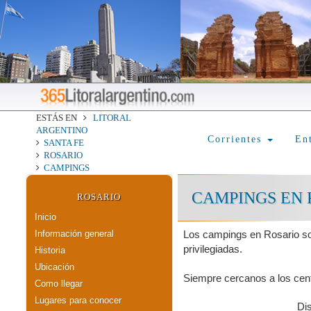
ESTÁS EN
LITORAL
ARGENTINO
Corrientes
En
SANTA FE
ROSARIO
CAMPINGS
CAMPINGS EN 
ROSARIO
Inicio
Información general
Los campings en Rosario so
privilegiadas.
Historia
Ubicación
Siempre cercanos a los centr
Como llegar
Lugares para conocer
Di