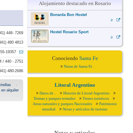
Alojamiento destacado en Rosario
Bonarda Bon Hostel
ir
Hostel Rosario Sport
41) 448- 7269
ir
341) 480 4813
155-19357
Conociendo
Santa Fe
4 / 440 - 2751
Notas de Santa Fe
341) 480-2686
Litoral Argentino
trellas
·
en alquiler
Datos de ..
Historia de Litoral Argentino
Termas y parques termales
Trenes turísticos
Areas naturales y parques Nacionales
Patrimonio
mundial
Notas y artículos de turismo
Notas y articulos