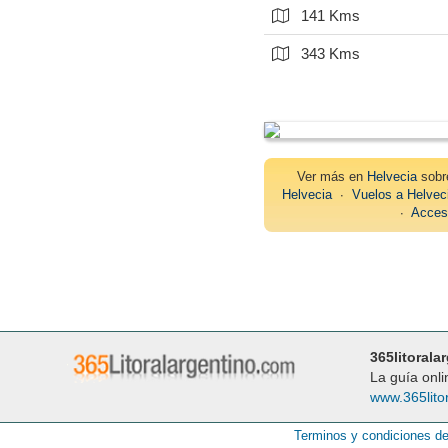
141 Kms
343 Kms
Ver más en
Helvecia
sob
Helvecia
∙
Vuelos a Helvec
∙
Acces
365litorala
La guía onli
www.365lito
Terminos y condiciones d