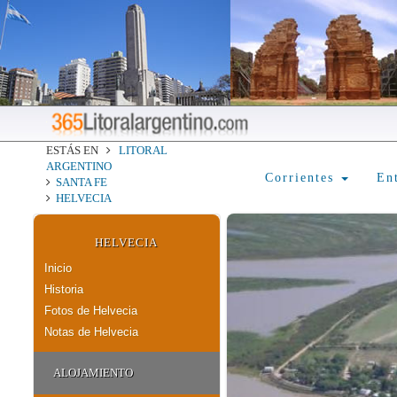
ESTÁS EN
LITORAL
ARGENTINO
Corrientes
En
SANTA FE
HELVECIA
HELVECIA
Inicio
Historia
Fotos de Helvecia
Notas de Helvecia
ALOJAMIENTO