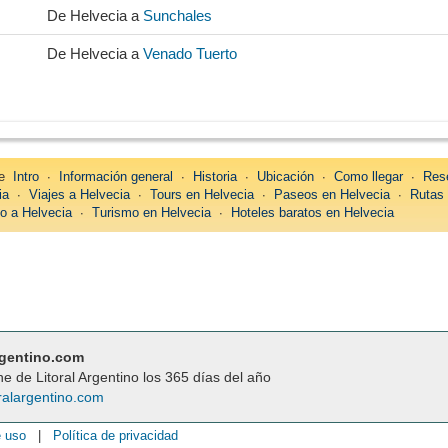
De Helvecia a
Sunchales
De Helvecia a
Venado Tuerto
re
Intro
∙
Información general
∙
Historia
∙
Ubicación
∙
Como llegar
∙
Res
ia
∙
Viajes a Helvecia
∙
Tours en Helvecia
∙
Paseos en Helvecia
∙
Rutas 
o a Helvecia
∙
Turismo en Helvecia
∙
Hoteles baratos en Helvecia
rgentino.com
ne de Litoral Argentino los 365 días del año
ralargentino.com
e uso
|
Política de privacidad