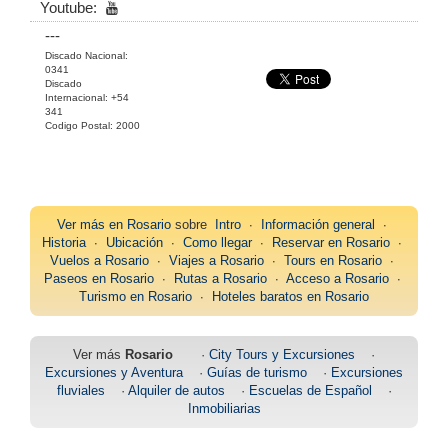
Youtube:
---
Discado Nacional:
0341
Discado
Internacional: +54
341
Codigo Postal: 2000
Ver más en
Rosario
sobre
Intro
∙
Información general
∙
Historia
∙
Ubicación
∙
Como llegar
∙
Reservar en Rosario
∙
Vuelos a Rosario
∙
Viajes a Rosario
∙
Tours en Rosario
∙
Paseos en Rosario
∙
Rutas a Rosario
∙
Acceso a Rosario
∙
Turismo en Rosario
∙
Hoteles baratos en Rosario
Ver más
Rosario
·
City Tours y Excursiones
·
Excursiones y Aventura
·
Guías de turismo
·
Excursiones
fluviales
·
Alquiler de autos
·
Escuelas de Español
·
Inmobiliarias