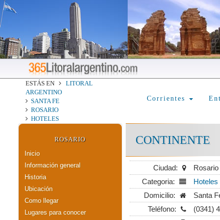
ESTÁS EN
LITORAL
ARGENTINO
Corrientes
En
SANTA FE
ROSARIO
HOTELES
CONTINENTE
ROSARIO
Inicio
Información general
Ciudad:
Rosario
Historia
Categoria:
Hoteles 
Ubicación
Domicilio:
Santa F
Como llegar
Teléfono:
(0341) 
Lugares para conocer