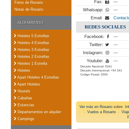
Fax:
---
Fotos de Rosario
Notas de Rosario
Whatsapp:
---
Email:
Contact
ALOJAMIENTO
REDES SOCIALES
Hoteles 5 Estrellas
Facebook:
---
Hoteles 4 Estrellas
Twitter:
---
Hoteles 3 Estrellas
Instagram:
---
Hoteles 2 Estrellas
Youtube:
---
Hoteles 1 Estrella
Discado Nacional: 0341
Hoteles
Discado Internacional: +54 341
Codigo Postal: 2000
Apart Hoteles 4 Estrellas
Apart Hoteles
Hostels
Cabañas
Estancias
Ver más en
Rosario
sobre
In
Departamentos en alquiler
∙
Vuelos a Rosario
∙
Viaj
Campings