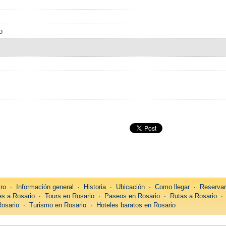
o
tro
∙
Información general
∙
Historia
∙
Ubicación
∙
Como llegar
∙
Reservar
es a Rosario
∙
Tours en Rosario
∙
Paseos en Rosario
∙
Rutas a Rosario
Rosario
∙
Turismo en Rosario
∙
Hoteles baratos en Rosario