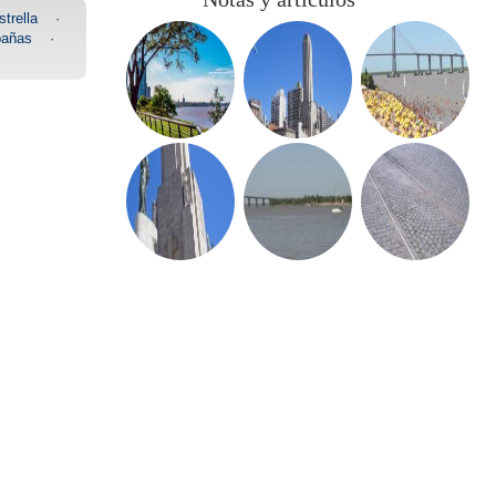
trella
·
añas
·