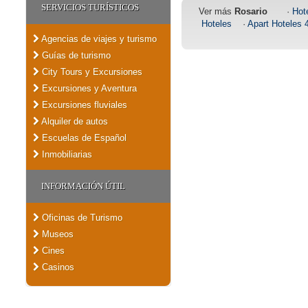
SERVICIOS TURÍSTICOS
Ver más
Rosario
·
Hote
Hoteles
·
Apart Hoteles 4
Agencias de viajes y turismo
Guías de turismo
City Tours y Excursiones
Excursiones y Aventura
Excursiones fluviales
Alquiler de autos
Escuelas de Español
Inmobiliarias
INFORMACIÓN ÚTIL
Oficinas de Turismo
Museos
Cines
Casinos