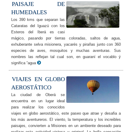
PAISAJE DE
HUMEDALES
Los 390 kms que separan las
Cataratas del Iguazú con los
Esteros del Iberá es casi
mágico, pasando por tierras coloradas, saltos de agua,
exhuberante selva misionera, yacarés y pirañas junto con 360
especies de aves, mosquitos y muchas aventuras. Sus
nombres las reflejan tal cual son, en guaraní el vocablo ý
significa “agua
VIAJES EN GLOBO
AEROSTÁTICO
La ciudad de Oberá se
encuentra en un lugar ideal
para realizar los conocidos
viajes en globo aerostático, este paseo que atrae y desafia a
los más aventureros. El viento, la temperatura y los increibles
paisajes, convierten a Misiones en un ambiente deseado para
realizar esta actividad vistosa y original. La bella sensación