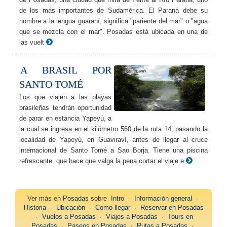
de los más importantes de Sudamérica. El Paraná debe su
nombre a la lengua guaraní, significa "pariente del mar" o "agua
que se mezcla con el mar". Posadas está ubicada en una de
las vuelt
A BRASIL POR
SANTO TOMÉ
Los que viajen a las playas
brasileñas tendrán oportunidad
de parar en estancia Yapeyú, a
la cual se ingresa en el kilómetro 560 de la ruta 14, pasando la
localidad de Yapeyú, en Guaviraví, antes de llegar al cruce
internacional de Santo Tomé a Sao Borja. Tiene una piscina
refrescante, que hace que valga la pena cortar el viaje e
Ver más en
Posadas
sobre
Intro
∙
Información general
∙
Historia
∙
Ubicación
∙
Como llegar
∙
Reservar en Posadas
∙
Vuelos a Posadas
∙
Viajes a Posadas
∙
Tours en
Posadas
∙
Paseos en Posadas
∙
Rutas a Posadas
∙