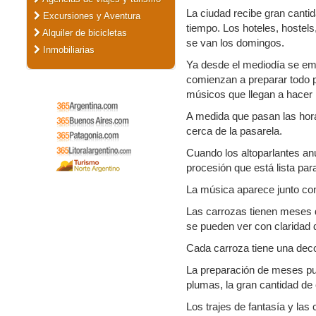
La ciudad recibe gran canti
Excursiones y Aventura
tiempo. Los hoteles, hostel
Alquiler de bicicletas
se van los domingos.
Inmobiliarias
Ya desde el mediodía se emp
comienzan a preparar todo pa
músicos que llegan a hacer l
A medida que pasan las hora
cerca de la pasarela.
Cuando los altoparlantes an
procesión que está lista para 
La música aparece junto con 
Las carrozas tienen meses 
se pueden ver con claridad 
Cada carroza tiene una deco
La preparación de meses pue
plumas, la gran cantidad de 
Los trajes de fantasía y las