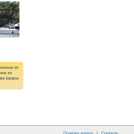
eservar en
eos en
les baratos
Quienes somos
|
Contacto