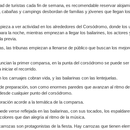
dad de turistas cada fin de semana, es recomendable reservar alojam
s, cabañas y campings desbordan de familias y jóvenes que llegan los
ieza a ver actividad en los alrededores del Corsódromo, donde los u
ra la noche, mientras empnezan a llegar los bailarines, los actores 
a previa.
s, las tribunas empiezan a llenarse de público que buscan los mejor
uncian la primer comparsa, en la punta del corsódromo se puede ser 
iniciar el recorrido.
los carruajes cobran vida, y las bailarinas con las lentejuelas.
de preparación, son como enormes paredes que avanzan al ritmo de
desde cualquier punto del corsódromo.
ración acorde a la temática de la comparsa.
de verse reflejada en las bailarinas, con sus tocados, los espaldare
colores que dan alegría al ritmo de la música.
 carrozas son protagonistas de la fiesta. Hay carrozas que tienen el