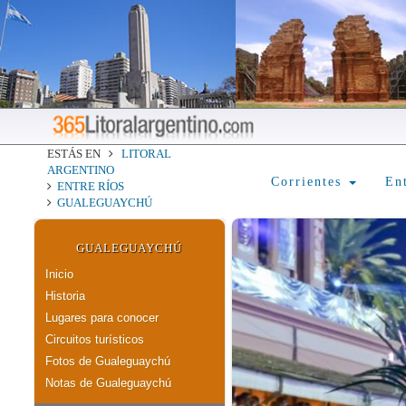
ESTÁS EN
LITORAL
ARGENTINO
Corrientes
En
ENTRE RÍOS
GUALEGUAYCHÚ
GUALEGUAYCHÚ
Inicio
Historia
Lugares para conocer
Circuitos turísticos
Fotos de Gualeguaychú
Notas de Gualeguaychú