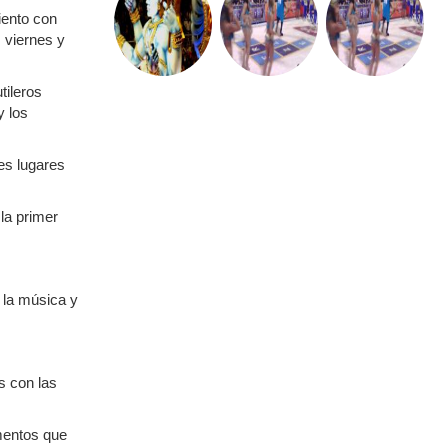
iento con
 viernes y
tileros
y los
es lugares
la primer
 la música y
s con las
ementos que