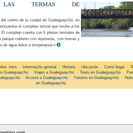
O LAS TERMAS DE
 del centro de la ciudad de Gualeguaychú, en
encuentra el complejo termal que recibe a los
. El complejo cuenta con 6 piletas termales de
 parque cubierto con reposeras, con mesas y
les de agua dulce a temperatura n
obre
Intro
∙
Información general
∙
Historia
∙
Ubicación
∙
Como llegar
∙
R
 a Gualeguaychú
∙
Viajes a Gualeguaychú
∙
Tours en Gualeguaychú
∙
Pas
ualeguaychú
∙
Acceso a Gualeguaychú
∙
Turismo en Gualeguaychú
∙
Hote
en Gualeguaychú
rgentino.com