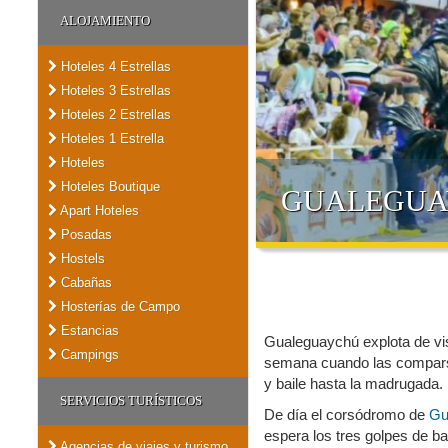
ALOJAMIENTO
Hoteles 4 Estrellas
Hoteles 3 Estrellas
Hoteles 2 Estrellas
Hoteles 1 Estrella
Hoteles
Hoteles Boutique
GUALEGUA
Apart Hoteles
Posadas
Hostels
Cabañas
Hosterías de Campo
Estancias
Gualeguaychú explota de visi
Campings
semana cuando las compars
y baile hasta la madrugada.
SERVICIOS TURÍSTICOS
De día el corsódromo de
Gu
espera los tres golpes de 
Agencias de viajes y turismo