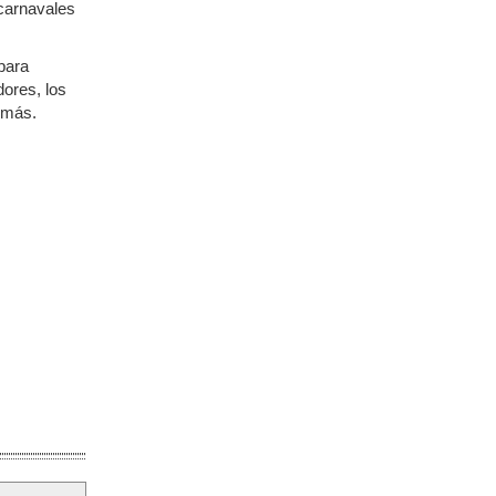
 carnavales
para
ores, los
s más.