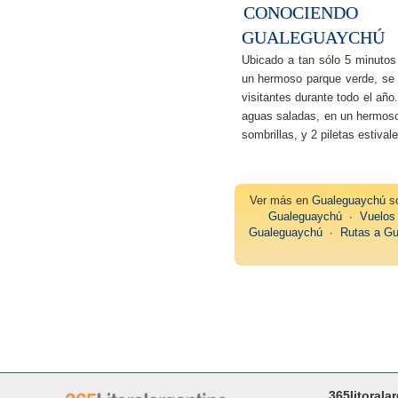
CONOCIEND
GUALEGUAYCHÚ
Ubicado a tan sólo 5 minutos
un hermoso parque verde, se 
visitantes durante todo el año
aguas saladas, en un hermoso
sombrillas, y 2 piletas estiva
Ver más en
Gualeguaychú
s
Gualeguaychú
∙
Vuelos
Gualeguaychú
∙
Rutas a G
365litorala