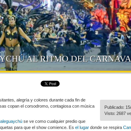
YCHÚ AL RITMO DEL CARNAV
tantes, alegría y colores durante cada fin de
as copan el corsodromo, contagiosa con música
Publicado: 15
Visto: 2687 v
aleguaychú
se ve como cualquier predio que
baquetas para que el show comience. Es
el lugar
donde se respira
Car