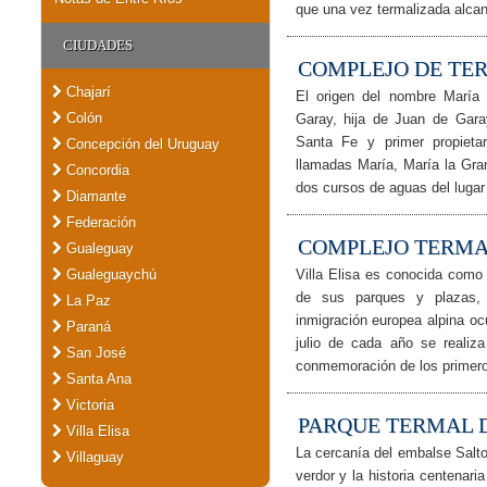
que una vez termalizada alca
CIUDADES
COMPLEJO DE TE
Chajarí
El origen del nombre María
Colón
Garay, hija de Juan de Garay
Santa Fe y primer propietar
Concepción del Uruguay
llamadas María, María la Gra
Concordia
dos cursos de aguas del lugar
Diamante
Federación
COMPLEJO TERMAL
Gualeguay
Gualeguaychú
Villa Elisa es conocida como l
de sus parques y plazas,
La Paz
inmigración europea alpina oc
Paraná
julio de cada año se realiza
San José
conmemoración de los primero
Santa Ana
Victoria
PARQUE TERMAL 
Villa Elisa
La cercanía del embalse Salto
Villaguay
verdor y la historia centenari