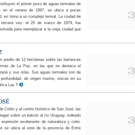
stituyen el primer pozo de aguas termales de
s en el verano de 1997, se ubica a pocas
d, en torno a un complejo termal. La ciudad de
r tercera vez- el 25 de marzo de 1979; fue
struida para reemplazar a la vieja ciudad que
Z
n predio de 12 hectáreas sobre las barrancas
ermas de La Paz, en las que se destaca el
araná y sus islas. Sus aguas termales son de
profundidad, de origen marino, únicas en su
fica Las T
OSÉ
e Colón y al centro histórico de San José, las
egan sobre un balcón al río Uruguay, rodeado
expresión exuberante de naturaleza y cielo.
é se ubica al este de la provincia de Entre