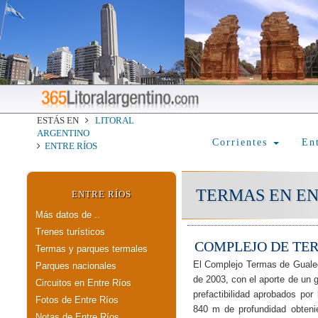
ESTÁS EN
LITORAL
ARGENTINO
Corrientes
En
ENTRE RÍOS
TERMAS EN EN
ENTRE RÍOS
Más datos de ..
Trenes turísticos
COMPLEJO DE TE
Termas y parques termales
El Complejo Termas de Guale
Parques nacionales
de 2003, con el aporte de un 
Circuitos en Entre Ríos
prefactibilidad aprobados por
Fotos de Entre Ríos
840 m de profundidad obteni
Notas de Entre Ríos