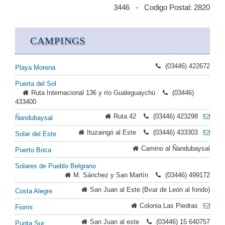
3446 - Codigo Postal: 2820
CAMPINGS
(03446) 422672
Playa Morena
Puerta del Sol
Ruta Internacional 136 y río Gualeguaychú
(03446)
433400
Ruta 42
(03446) 423298
Ñandubaysal
Ituzaingó al Este
(03446) 433303
Solar del Este
Camino al Ñandubaysal
Puerto Boca
Solares de Pueblo Belgrano
M. Sánchez y San Martín
(03446) 499172
San Juan al Este (Bvar de León al fondo)
Costa Alegre
Colonia Las Piedras
Fiorini
San Juan al este
(03446) 15 640757
Punta Sur