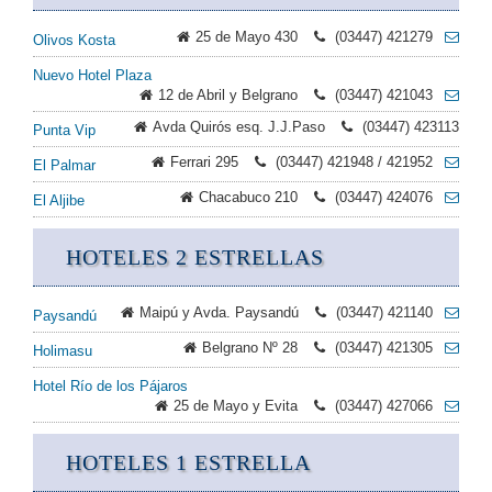
25 de Mayo 430
(03447) 421279
Olivos Kosta
Nuevo Hotel Plaza
12 de Abril y Belgrano
(03447) 421043
Avda Quirós esq. J.J.Paso
(03447) 423113
Punta Vip
Ferrari 295
(03447) 421948 / 421952
El Palmar
Chacabuco 210
(03447) 424076
El Aljibe
HOTELES 2 ESTRELLAS
Maipú y Avda. Paysandú
(03447) 421140
Paysandú
Belgrano Nº 28
(03447) 421305
Holimasu
Hotel Río de los Pájaros
25 de Mayo y Evita
(03447) 427066
HOTELES 1 ESTRELLA