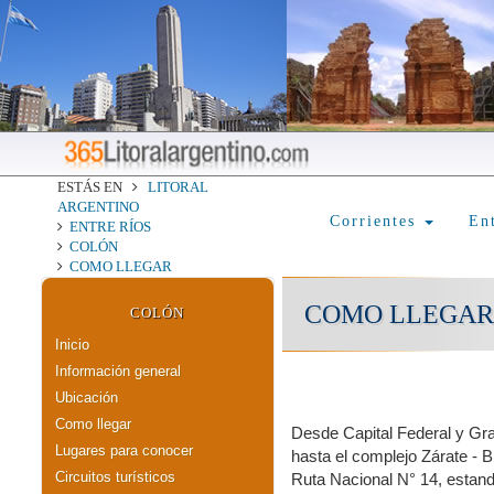
ESTÁS EN
LITORAL
ARGENTINO
Corrientes
En
ENTRE RÍOS
COLÓN
COMO LLEGAR
COMO LLEGAR
COLÓN
Inicio
Información general
Ubicación
Como llegar
Desde Capital Federal y Gra
Lugares para conocer
hasta el complejo Zárate - 
Circuitos turísticos
Ruta Nacional N° 14, estand