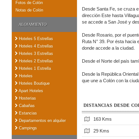
Fotos de Colón
Desde Santa Fe, se cruza el
Notas de Colón
dirección Este hasta Villag
se accede a San José y desd
ALOJAMIENTO
Desde Rosario, por el puent
Hoteles 5 Estrellas
Ruta N° 39. Por ésta hacia e
Hoteles 4 Estrellas
donde accede a la ciudad.
Hoteles 3 Estrellas
Desde el Norte del país tam
Hoteles 2 Estrellas
Hoteles 1 Estrella
Desde la República Oriental 
Hoteles
que une a Colón con la ciud
Hoteles Boutique
Apart Hoteles
Hosterias
DISTANCIAS DESDE CO
Cabañas
Estancias
163 Kms
Departamentos en alquiler
Campings
29 Kms