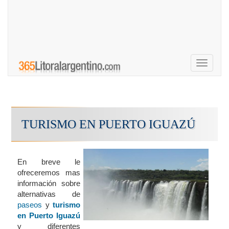
Toggle
navigati
TURISMO EN PUERTO IGUAZÚ
En breve le
ofreceremos mas
información sobre
alternativas de
paseos
y
turismo
en Puerto Iguazú
y diferentes