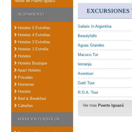
Notas de Puerto Iguazú
EXCURSIONES 
ALOJAMIENTO
Safaris In Argentina
Hoteles 5 Estrellas
Hoteles 4 Estrellas
Beautyfalls
Hoteles 3 Estrellas
Aguas Grandes
Hoteles 1 Estrella
Macuco Tur
Hoteles
Hoteles Boutique
Iemanja
Apart Hoteles
Aventour
Posadas
Gatti Tour
Hosterias
Hostels
R.O.A. Tour
Bed & Breakfast
Ver más
Puerto Iguazú
Cabañas
SERVICIOS TURÍSTICOS