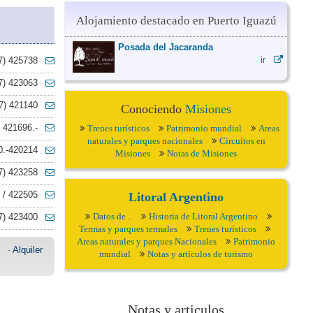
Alojamiento destacado en Puerto Iguazú
Posada del Jacaranda
ir
7) 425738
7) 423063
7) 421140
Conociendo
Misiones
 421696.-
Trenes turísticos
Patrimonio mundial
Areas
naturales y parques nacionales
Circuitos en
0.-420214
Misiones
Notas de Misiones
7) 423258
 / 422505
Litoral Argentino
Datos de ..
Historia de Litoral Argentino
7) 423400
Termas y parques termales
Trenes turísticos
Areas naturales y parques Nacionales
Patrimonio
·
Alquiler
mundial
Notas y artículos de turismo
Notas y articulos