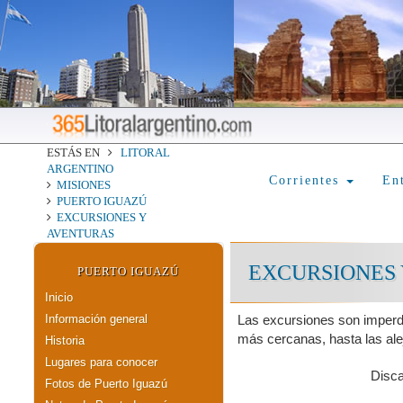
ESTÁS EN
LITORAL
ARGENTINO
Corrientes
En
MISIONES
PUERTO IGUAZÚ
EXCURSIONES Y
AVENTURAS
EXCURSIONES 
PUERTO IGUAZÚ
Inicio
Información general
Las excursiones son imperdi
más cercanas, hasta las alej
Historia
Lugares para conocer
Disc
Fotos de Puerto Iguazú