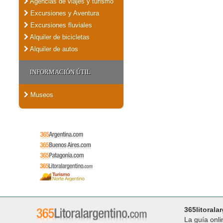
Agencias de viajes y turismo
Excursiones y Aventura
Excursiones fluviales
Alquiler de bicicletas
Alquiler de autos
INFORMACIÓN ÚTIL
Museos
365litorala
La guía onli