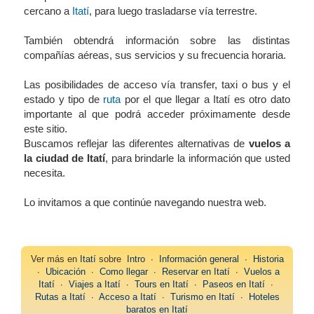
cercano a
Itatí
, para luego trasladarse vía terrestre.
También obtendrá información sobre las distintas
compañías aéreas, sus servicios y su frecuencia horaria.
Las posibilidades de acceso vía transfer, taxi o bus y el
estado y tipo de
ruta
por el que llegar a Itatí es otro dato
importante al que podrá acceder próximamente desde
este sitio.
Buscamos reflejar las diferentes alternativas de
vuelos a
la ciudad de Itatí
, para brindarle la información que usted
necesita.
Lo invitamos a que continúe navegando nuestra web.
Ver más en
Itatí
sobre
Intro
∙
Información general
∙
Historia
∙
Ubicación
∙
Como llegar
∙
Reservar en Itatí
∙
Vuelos a
Itatí
∙
Viajes a Itatí
∙
Tours en Itatí
∙
Paseos en Itatí
∙
Rutas a Itatí
∙
Acceso a Itatí
∙
Turismo en Itatí
∙
Hoteles
baratos en Itatí