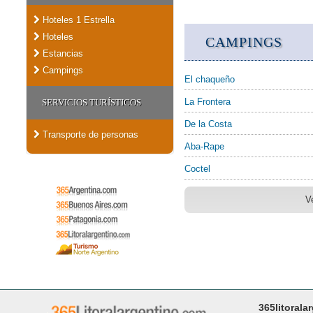
Hoteles 1 Estrella
Hoteles
CAMPINGS
Estancias
Campings
El chaqueño
La Frontera
SERVICIOS TURÍSTICOS
De la Costa
Transporte de personas
Aba-Rape
Coctel
V
365litorala