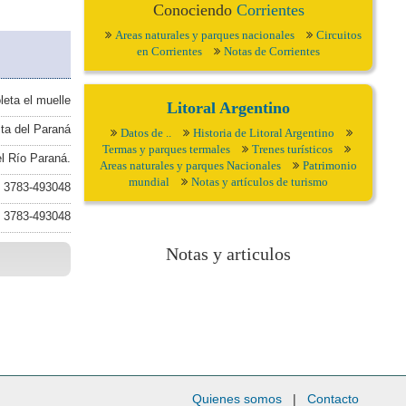
Conociendo
Corrientes
Areas naturales y parques nacionales
Circuitos
en Corrientes
Notas de Corrientes
leta el muelle
Litoral Argentino
sta del Paraná
Datos de ..
Historia de Litoral Argentino
Termas y parques termales
Trenes turísticos
el Río Paraná.
Areas naturales y parques Nacionales
Patrimonio
mundial
Notas y artículos de turismo
 3783-493048
 3783-493048
Notas y articulos
Quienes somos
|
Contacto