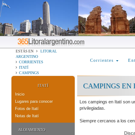
ESTÁS EN
LITORAL
ARGENTINO
Corrientes
En
CORRIENTES
ITATÍ
CAMPINGS
CAMPINGS EN I
ITATÍ
Inicio
Lugares para conocer
Los campings en Itatí son u
privilegiadas.
Fotos de Itatí
Notas de Itatí
Siempre cercanos a los centr
ALOJAMIENTO
Disc