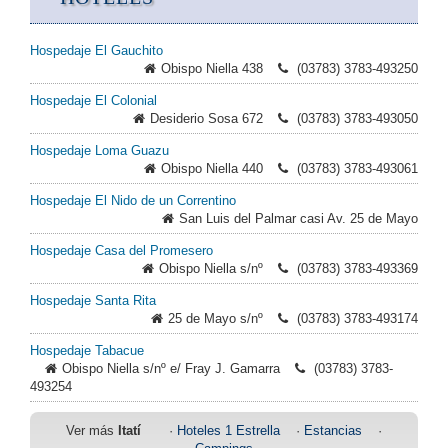
Hospedaje El Gauchito
Obispo Niella 438
(03783) 3783-493250
Hospedaje El Colonial
Desiderio Sosa 672
(03783) 3783-493050
Hospedaje Loma Guazu
Obispo Niella 440
(03783) 3783-493061
Hospedaje El Nido de un Correntino
San Luis del Palmar casi Av. 25 de Mayo
Hospedaje Casa del Promesero
Obispo Niella s/nº
(03783) 3783-493369
Hospedaje Santa Rita
25 de Mayo s/nº
(03783) 3783-493174
Hospedaje Tabacue
Obispo Niella s/nº e/ Fray J. Gamarra
(03783) 3783-
493254
Ver más
Itatí
·
Hoteles 1 Estrella
·
Estancias
·