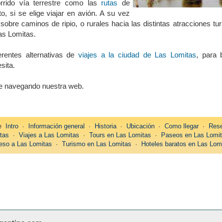
orrido vía terrestre como las
rutas
de
, si se elige viajar en avión. A su vez
sobre caminos de ripio, o rurales hacia las distintas atracciones tur
as Lomitas.
erentes alternativas de
viajes a la ciudad de Las Lomitas
, para b
sita.
úe navegando nuestra web.
re
Intro
∙
Información general
∙
Historia
∙
Ubicación
∙
Como llegar
∙
Rese
tas
∙
Viajes a Las Lomitas
∙
Tours en Las Lomitas
∙
Paseos en Las Lomi
eso a Las Lomitas
∙
Turismo en Las Lomitas
∙
Hoteles baratos en Las Lom