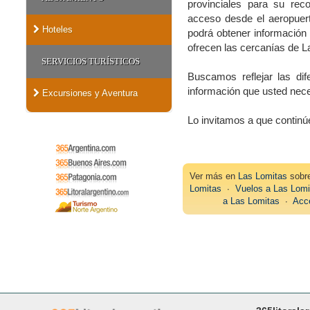
provinciales para su rec
acceso desde el aeropuerto
Hoteles
podrá obtener información 
ofrecen las cercanías de L
SERVICIOS TURÍSTICOS
Buscamos reflejar las dif
información que usted nece
Excursiones y Aventura
Lo invitamos a que contin
Ver más en
Las Lomitas
sob
Lomitas
∙
Vuelos a Las Lomi
a Las Lomitas
∙
Acc