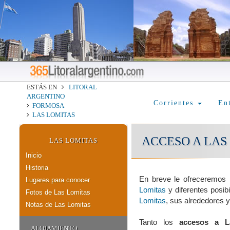
ESTÁS EN
LITORAL
ARGENTINO
Corrientes
En
FORMOSA
LAS LOMITAS
ACCESO A LAS
LAS LOMITAS
Inicio
Historia
En breve le ofreceremos
Lugares para conocer
Lomitas
y diferentes posib
Fotos de Las Lomitas
Lomitas
, sus alrededores y 
Notas de Las Lomitas
Tanto los
accesos a L
ALOJAMIENTO