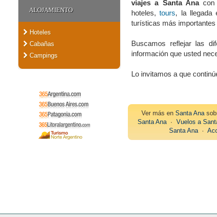
viajes a Santa Ana
con d
ALOJAMIENTO
hoteles,
tours
, la llegada
turísticas más importante
Hoteles
Buscamos reflejar las di
Cabañas
información que usted nece
Campings
Lo invitamos a que contin
Ver más en
Santa Ana
so
Santa Ana
∙
Vuelos a Sant
Santa Ana
∙
Acc