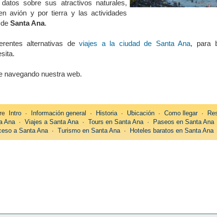
atos sobre sus atractivos naturales,
 en avión y por tierra y las actividades
s de
Santa Ana
.
ferentes alternativas de
viajes a la ciudad de Santa Ana
, para b
sita.
úe navegando nuestra web.
bre
Intro
∙
Información general
∙
Historia
∙
Ubicación
∙
Como llegar
∙
Res
a Ana
∙
Viajes a Santa Ana
∙
Tours en Santa Ana
∙
Paseos en Santa Ana
eso a Santa Ana
∙
Turismo en Santa Ana
∙
Hoteles baratos en Santa Ana