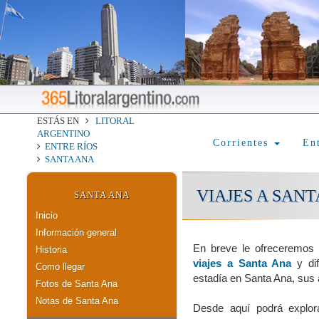
ESTÁS EN
LITORAL
ARGENTINO
Corrientes
En
ENTRE RÍOS
SANTA ANA
VIAJES A SANT
SANTA ANA
Inicio
Información general
En breve le ofreceremos 
Historia
viajes a Santa Ana
y dif
Como llegar
estadía en Santa Ana, sus a
Fotos de Santa Ana
Notas de Santa Ana
Desde aquí podrá explora