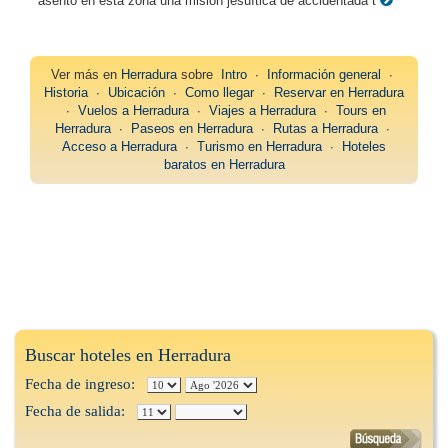
asentó en esta zona una misión jesuítica de accidentada t
Ver más en
Herradura
sobre
Intro
∙
Información general
∙
Historia
∙
Ubicación
∙
Como llegar
∙
Reservar en Herradura
∙
Vuelos a Herradura
∙
Viajes a Herradura
∙
Tours en
Herradura
∙
Paseos en Herradura
∙
Rutas a Herradura
∙
Acceso a Herradura
∙
Turismo en Herradura
∙
Hoteles
baratos en Herradura
Buscar hoteles en Herradura
Fecha de ingreso:
Fecha de salida: