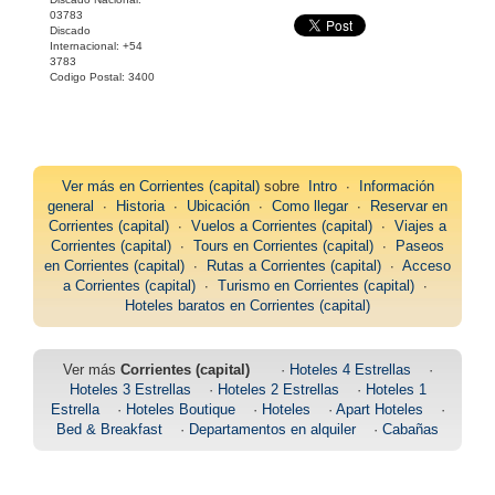
03783
Discado
Internacional: +54
3783
Codigo Postal: 3400
Ver más en
Corrientes (capital)
sobre
Intro
∙
Información
general
∙
Historia
∙
Ubicación
∙
Como llegar
∙
Reservar en
Corrientes (capital)
∙
Vuelos a Corrientes (capital)
∙
Viajes a
Corrientes (capital)
∙
Tours en Corrientes (capital)
∙
Paseos
en Corrientes (capital)
∙
Rutas a Corrientes (capital)
∙
Acceso
a Corrientes (capital)
∙
Turismo en Corrientes (capital)
∙
Hoteles baratos en Corrientes (capital)
Ver más
Corrientes (capital)
·
Hoteles 4 Estrellas
·
Hoteles 3 Estrellas
·
Hoteles 2 Estrellas
·
Hoteles 1
Estrella
·
Hoteles Boutique
·
Hoteles
·
Apart Hoteles
·
Bed & Breakfast
·
Departamentos en alquiler
·
Cabañas