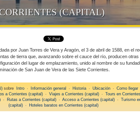
 CORRIENTES (CAPITAL)
ada por Juan Torres de Vera y Aragón, el 3 de abril de 1588, en el r
ntas de tierra que, avanzando sobre el cauce del río, producen otras
nfiguración del lugar de emplazamiento, unido al nombre de su fundad
minación de San Juan de Vera de las Siete Corrientes.
l)
sobre
Intro
∙
Información general
∙
Historia
∙
Ubicación
∙
Como llegar
os a Corrientes (capital)
∙
Viajes a Corrientes (capital)
∙
Tours en Corrientes
)
∙
Rutas a Corrientes (capital)
∙
Acceso a Corrientes (capital)
∙
Turismo e
(capital)
∙
Hoteles baratos en Corrientes (capital)