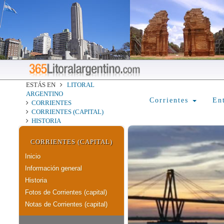
ESTÁS EN
LITORAL
ARGENTINO
Corrientes
En
CORRIENTES
CORRIENTES (CAPITAL)
HISTORIA
CORRIENTES (CAPITAL)
Inicio
Información general
Historia
Fotos de Corrientes (capital)
Notas de Corrientes (capital)