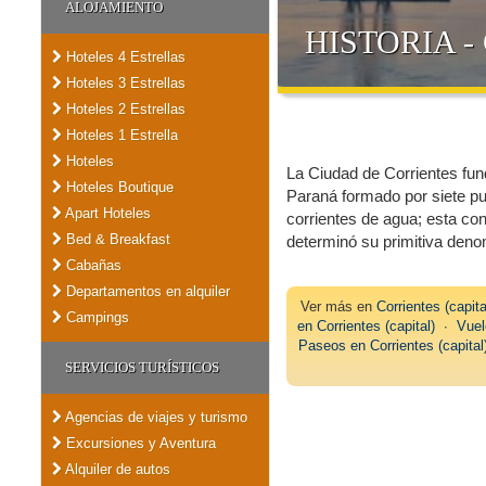
ALOJAMIENTO
HISTORIA -
Hoteles 4 Estrellas
Hoteles 3 Estrellas
Hoteles 2 Estrellas
Hoteles 1 Estrella
Hoteles
La Ciudad de Corrientes fund
Hoteles Boutique
Paraná formado por siete pu
Apart Hoteles
corrientes de agua; esta co
Bed & Breakfast
determinó su primitiva deno
Cabañas
Departamentos en alquiler
Ver más en
Corrientes (capita
Campings
en Corrientes (capital)
∙
Vuel
Paseos en Corrientes (capital
SERVICIOS TURÍSTICOS
Agencias de viajes y turismo
Excursiones y Aventura
Alquiler de autos