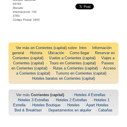
03783
Discado
Internacional: +54
3783
Codigo Postal: 3400
Ver más en
Corrientes (capital)
sobre
Intro
∙
Información
general
∙
Historia
∙
Ubicación
∙
Como llegar
∙
Reservar en
Corrientes (capital)
∙
Vuelos a Corrientes (capital)
∙
Viajes a
Corrientes (capital)
∙
Tours en Corrientes (capital)
∙
Paseos
en Corrientes (capital)
∙
Rutas a Corrientes (capital)
∙
Acceso
a Corrientes (capital)
∙
Turismo en Corrientes (capital)
∙
Hoteles baratos en Corrientes (capital)
Ver más
Corrientes (capital)
·
Hoteles 4 Estrellas
·
Hoteles 3 Estrellas
·
Hoteles 2 Estrellas
·
Hoteles 1
Estrella
·
Hoteles Boutique
·
Hoteles
·
Apart Hoteles
·
Bed & Breakfast
·
Departamentos en alquiler
·
Cabañas